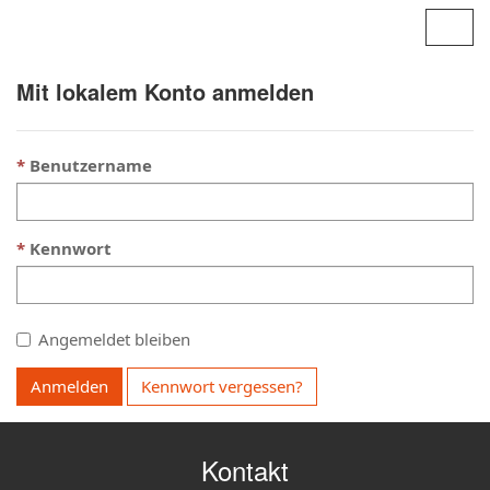
Contoso, Ltd.
Navig
umsc
Mit lokalem Konto anmelden
Benutzername
Kennwort
Angemeldet bleiben
Anmelden
Kennwort vergessen?
Kontakt